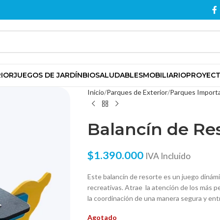
RIOR
JUEGOS DE JARDÍN
BIOSALUDABLES
MOBILIARIO
PROYEC
Inicio
Parques de Exterior
Parques Import
Balancín de Re
$
1.390.000
IVA Incluido
Este balancín de resorte es un juego dinámic
recreativas. Atrae la atención de los más pe
la coordinación de una manera segura y ent
Agotado