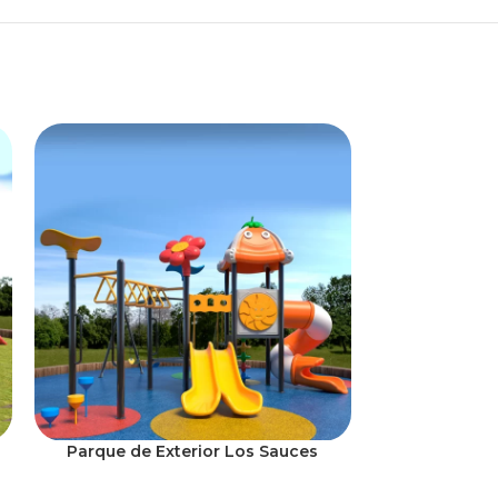
Parque de Exterior Los Sauces
Rampa Tri
$
1.29