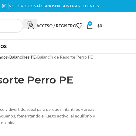
NOSOTROS
CONTÁCTANOS
PREGUNTAS FRECUENTES
0
ACCESO / REGISTRO
$
0
TOS
ados
Balancines PE
Balancín de Resorte Perro PE
sorte Perro PE
o y divertido, ideal para parques infantiles y áreas
queños, fomentando el juego activo, el equilibrio y
retenida.