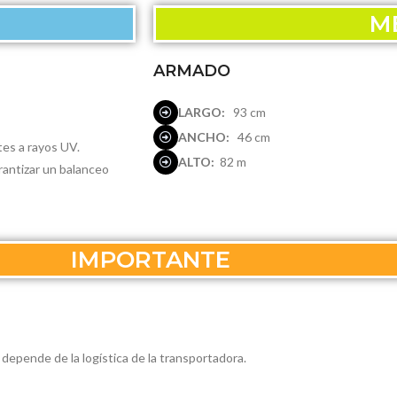
ME
ARMADO
LARGO:
93 cm
ANCHO:
46 cm
tes a rayos UV.
ALTO:
82 m
rantizar un balanceo
IMPORTANTE
 depende de la logística de la transportadora.