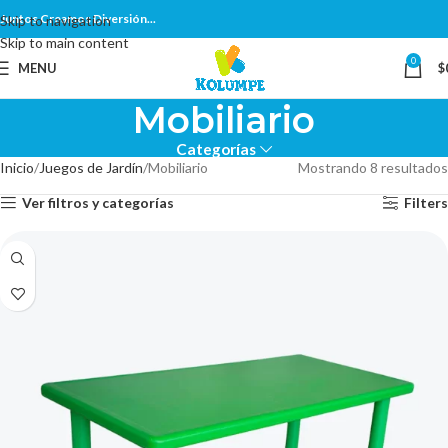
Juntos Creamos Diversión...
Skip to navigation
Skip to main content
0
MENU
$
Mobiliario
Categorías
Inicio
Juegos de Jardín
Mobiliario
Mostrando 8 resultados
Ver filtros y categorías
Filters