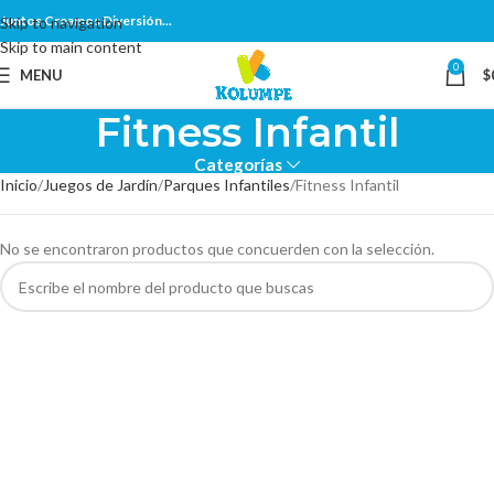
Juntos Creamos Diversión...
Skip to navigation
Skip to main content
0
MENU
$
Fitness Infantil
Categorías
Inicio
Juegos de Jardín
Parques Infantiles
Fitness Infantil
No se encontraron productos que concuerden con la selección.