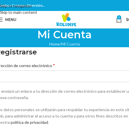
Juntos Creamos Diversión...
Skip to navigation
Skip to main content
0
MENU
$
Mi Cuenta
Home
Mi Cuenta
egistrarse
*
rección de correo electrónico
 enviará un enlace a tu dirección de correo electrónico para establecer 
eva contraseña.
s datos personales se utilizarán para respaldar tu experiencia en este si
b, para administrar el acceso a tu cuenta y para otros fines descritos en
estra
política de privacidad
.