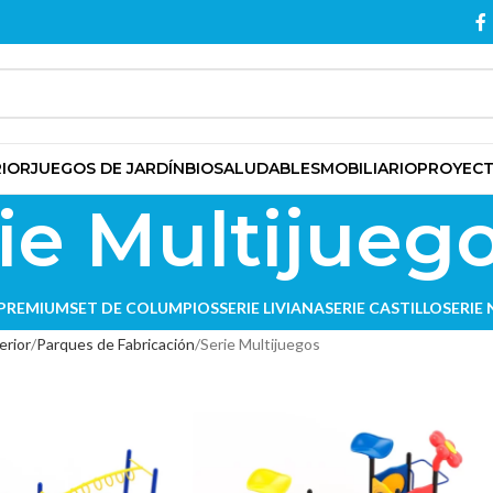
RIOR
JUEGOS DE JARDÍN
BIOSALUDABLES
MOBILIARIO
PROYEC
ie Multijueg
 PREMIUM
SET DE COLUMPIOS
SERIE LIVIANA
SERIE CASTILLO
SERIE
erior
Parques de Fabricación
Serie Multijuegos