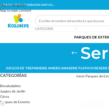
ODEMOS CREAR DIVERSIÓN JUNTOS…
Skip to navigation
Skip to main content
CATEGORÍA
PARQUES DE EXTE
Ser
JUEGOS DE TREPAR
SERIE AMERICANA
SERIE PLAYHOUSE
SERIE
CATEGORÍAS
Inicio
Parques de Ext
Biosaludables
Juegos de Jardín
Otros
Parques de Exterior