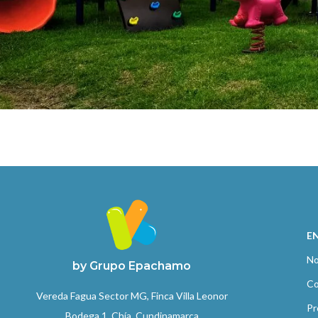
E
No
by Grupo Epachamo
Co
Vereda Fagua Sector MG, Finca Villa Leonor
Pr
Bodega 1. Chía, Cundinamarca