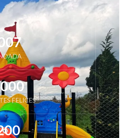
007
NDADA
2000
TES FELICES
200