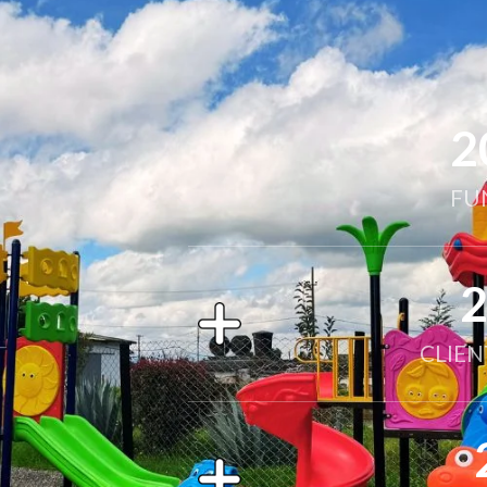
2
FU
CLIEN