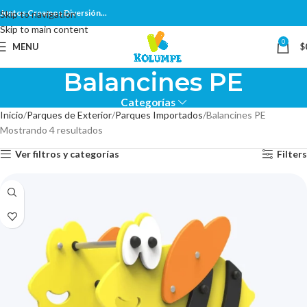
Juntos Creamos Diversión...
Skip to navigation
Skip to main content
0
MENU
$
Balancines PE
Categorías
Inicio
Parques de Exterior
Parques Importados
Balancines PE
Mostrando 4 resultados
Ver filtros y categorías
Filters