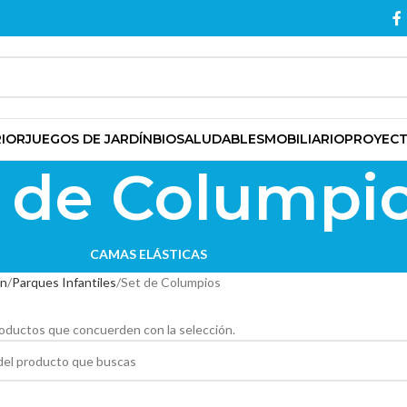
RIOR
JUEGOS DE JARDÍN
BIOSALUDABLES
MOBILIARIO
PROYEC
 de Columpi
CAMAS ELÁSTICAS
ín
Parques Infantiles
Set de Columpios
oductos que concuerden con la selección.