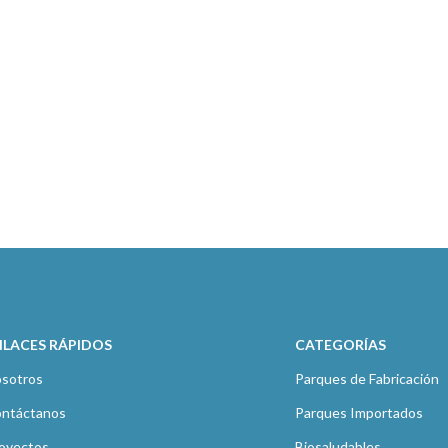
NLACES RÁPIDOS
CATEGORÍAS
sotros
Parques de Fabricación
ntáctanos
Parques Importados
oyectos
Biosaludables