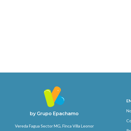
E
No
by Grupo Epachamo
Co
Vereda Fagua Sector MG, Finca Villa Leonor
Pr