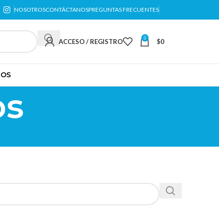
NOSOTROS
CONTÁCTANOS
PREGUNTAS FRECUENTES
0
ACCESO / REGISTRO
$
0
TOS
os