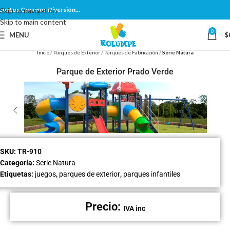
Juntos Creamos Diversión...
Skip to navigation
Skip to main content
0
MENU
$
Inicio
Parques de Exterior
Parques de Fabricación
Serie Natura
Parque de Exterior Prado Verde
SKU:
TR-910
Categoría:
Serie Natura
Etiquetas:
juegos
,
parques de exterior
,
parques infantiles
Precio:
IVA inc