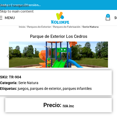
Juntos Creamos Diversión...
Skip to navigation
Skip to main content
0
MENU
$
Inicio
Parques de Exterior
Parques de Fabricación
Serie Natura
Parque de Exterior Los Cedros
SKU:
TR-904
Categoría:
Serie Natura
Etiquetas:
juegos
,
parques de exterior
,
parques infantiles
Precio:
IVA inc