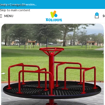
Juntos Creamos Diversión...
Skip to navigation
Skip to main content
0
MENU
$