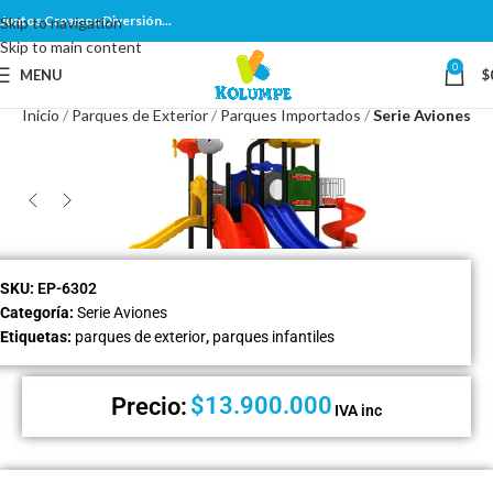
Juntos Creamos Diversión...
Skip to navigation
Skip to main content
0
MENU
$
Inicio
Parques de Exterior
Parques Importados
Serie Aviones
SKU:
EP-6302
Categoría:
Serie Aviones
Etiquetas:
parques de exterior
,
parques infantiles
$
13.900.000
Precio:
IVA inc