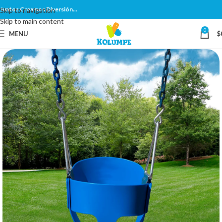
Juntos Creamos Diversión...
Skip to navigation
Skip to main content
0
MENU
$