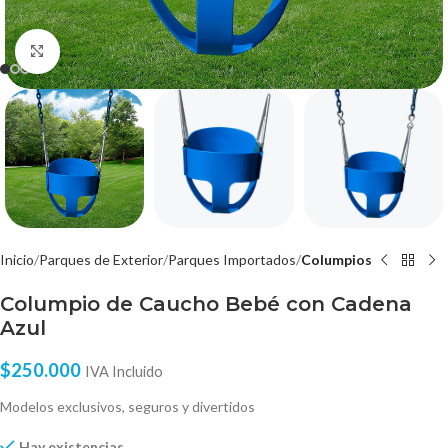
Click to enlarge
Inicio
Parques de Exterior
Parques Importados
Columpios
Columpio de Caucho Bebé con Cadena
Azul
$
250.000
IVA Incluido
Modelos exclusivos, seguros y divertidos
Hay existencias