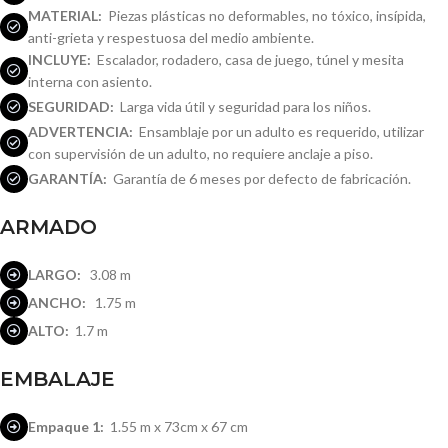
MATERIAL:
Piezas plásticas no deformables, no tóxico, insípida,
anti-grieta y respestuosa del medio ambiente.
INCLUYE:
Escalador, rodadero, casa de juego, túnel y mesita
interna con asiento.
SEGURIDAD:
Larga vida útil y seguridad para los niños.
ADVERTENCIA:
Ensamblaje por un adulto es requerido, utilizar
con supervisión de un adulto, no requiere anclaje a piso.
GARANTÍA:
Garantía de 6 meses por defecto de fabricación.
ARMADO
LARGO:
3.08 m
ANCHO:
1.75 m
ALTO:
1.7 m
EMBALAJE
Empaque 1:
1.55 m x 73cm x 67 cm