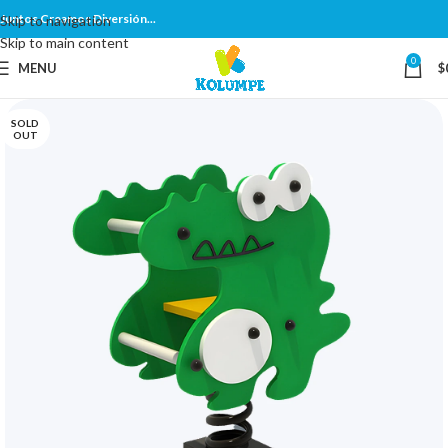
Juntos Creamos Diversión...
Skip to navigation
Skip to main content
0
MENU
$
SOLD
OUT