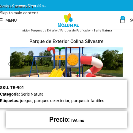
Juntos Creamos Diversión...
Skip to navigation
Skip to main content
0
MENU
$
Inicio
Parques de Exterior
Parques de Fabricación
Serie Natura
Parque de Exterior Colina Silvestre
SKU:
TR-901
Categoría:
Serie Natura
Etiquetas:
juegos
,
parques de exterior
,
parques infantiles
Precio:
IVA inc