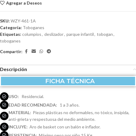
Agregar a Deseos
SKU:
WZY-461-1A
Categoría:
Toboganes
Etiquetas:
columpios
,
deslizador
,
parque infantil
,
tobogan
,
toboganes
Compartir:
Descripción
FICHA TÉCNICA
USO:
Residencial.
EDAD RECOMENDADA:
1 a 3 años.
MATERIAL:
Piezas plásticas no deformables, no tóxico, insípida,
anti-grieta y respestuosa del medio ambiente.
INCLUYE:
Aro de basket con un balón e inflador.
RESISTENCIA:
Máximo peso por niño 15 Kg.