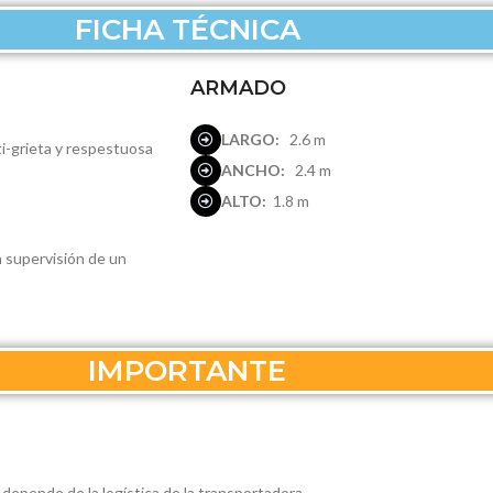
FICHA TÉCNICA
ARMADO
LARGO:
2.6 m
ti-grieta y respestuosa
ANCHO:
2.4 m
ALTO:
1.8 m
n supervisión de un
IMPORTANTE
 depende de la logística de la transportadora.