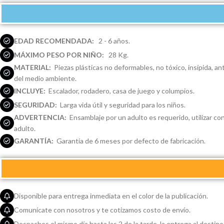
EDAD RECOMENDADA:
2 - 6 años.
MÁXIMO PESO POR NIÑO:
28 Kg.
MATERIAL:
Piezas plásticas no deformables, no tóxico, insípida, an
del medio ambiente.
INCLUYE:
Escalador, rodadero, casa de juego y columpios.
SEGURIDAD:
Larga vida útil y seguridad para los niños.
ADVERTENCIA:
Ensamblaje por un adulto es requerido, utilizar co
adulto.
GARANTÍA:
Garantía de 6 meses por defecto de fabricación.
Disponible para entrega inmediata en el color de la publicación.
Comunícate con nosotros y te cotizamos costo de envío.
Despachos el mismo día hasta las 2 de la tarde, la entrega al destino