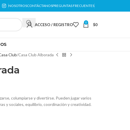
NOSOTROS
CONTÁCTANOS
PREGUNTAS FRECUENTES
0
ACCESO / REGISTRO
$
0
TOS
Casa Club
Casa Club Alborada
rada
lizarse, columpiarse y divertirse. Pueden jugar varios
as y sociales, equilibrio, coordinación y creatividad.