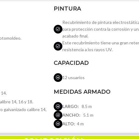
PINTURA
Recubrimiento de pintura electrostátic
para protección contra la corrosión y un
acabado final.
rotomoldeo.
Este recubrimiento tiene una gran retenc
resistencia a los rayos UV.
CAPACIDAD
12 usuarios
MEDIDAS ARMADO
 14.
alibre 14, 16 y 18.
LARGO:
8.5 m
o galvanizado calibre 14,
ANCHO:
5.1 m
ALTO:
4 m