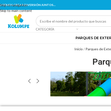
ODEMOS CREAR DIVERSIÓN JUNTOS…
Skip to navigation
Skip to main content
CATEGORÍA
PARQUES DE EXTE
Inicio
Parques de Exte
Parq