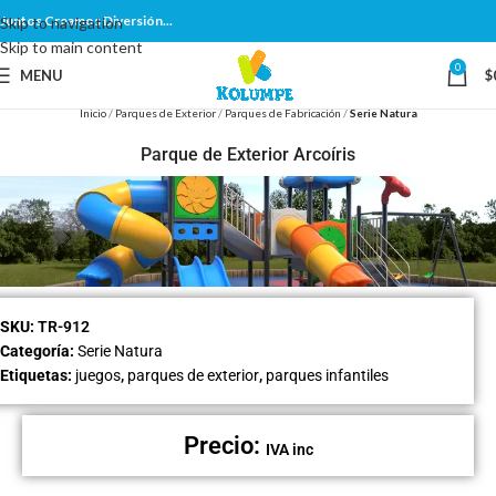
Juntos Creamos Diversión...
Skip to navigation
Skip to main content
0
MENU
$
Inicio
Parques de Exterior
Parques de Fabricación
Serie Natura
Parque de Exterior Arcoíris
SKU:
TR-912
Categoría:
Serie Natura
Etiquetas:
juegos
,
parques de exterior
,
parques infantiles
Precio:
IVA inc