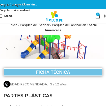
Juntos Creamos Diversión...
Skip to navigation
Skip to main content
0
MENU
$
Inicio
Parques de Exterior
Parques de Fabricación
Serie
Americana
FICHA TÉCNICA
EDAD RECOMENDADA:
3 a 12 años.
PARTES PLÁSTICAS