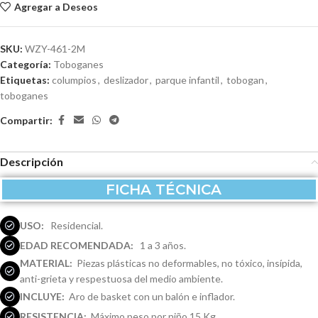
Agregar a Deseos
SKU:
WZY-461-2M
Categoría:
Toboganes
Etiquetas:
columpios
,
deslizador
,
parque infantil
,
tobogan
,
toboganes
Compartir:
Descripción
FICHA TÉCNICA
USO:
Residencial.
EDAD RECOMENDADA:
1 a 3 años.
MATERIAL:
Piezas plásticas no deformables, no tóxico, insípida,
anti-grieta y respestuosa del medio ambiente.
INCLUYE:
Aro de basket con un balón e inflador.
RESISTENCIA:
Máximo peso por niño 15 Kg.