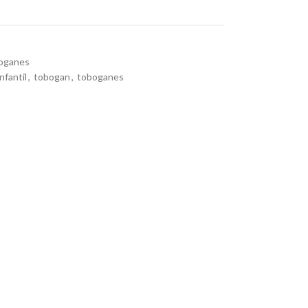
oganes
nfantil
,
tobogan
,
toboganes