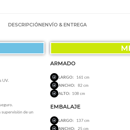
DESCRIPCIÓN
ENVÍO & ENTREGA
ME
ARMADO
LARGO:
161 cm
s UV.
ANCHO:
82 cm
ALTO:
108 cm
seguro.
EMBALAJE
n supervisión de un
LARGO:
137 cm
ANCHO:
25 cm