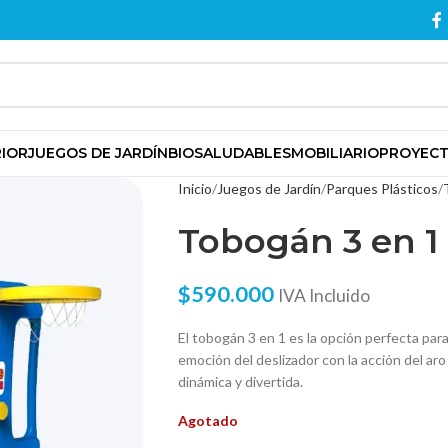
RIOR
JUEGOS DE JARDÍN
BIOSALUDABLES
MOBILIARIO
PROYEC
Inicio
Juegos de Jardín
Parques Plásticos
Tobogán 3 en 1
$
590.000
IVA Incluido
El tobogán 3 en 1 es la opción perfecta para
emoción del deslizador con la acción del ar
dinámica y divertida.
Agotado