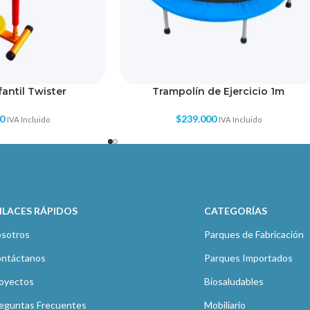
fantil Twister
Trampolín de Ejercicio 1m
0
$
239.000
IVA Incluido
IVA Incluido
NLACES RÁPIDOS
CATEGORÍAS
sotros
Parques de Fabricación
ntáctanos
Parques Importados
oyectos
Biosaludables
eguntas Frecuentes
Mobiliario