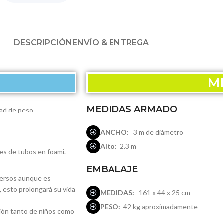
DESCRIPCIÓN
ENVÍO & ENTREGA
ME
MEDIDAS ARMADO
dad de peso.
ANCHO:
3 m de diámetro
Alto:
2.3 m
res de tubos en foami.
EMBALAJE
dversos aunque es
, esto prolongará su vida
MEDIDAS:
161 x 44 x 25 cm
PESO:
42 kg aproximadamente
ción tanto de niños como