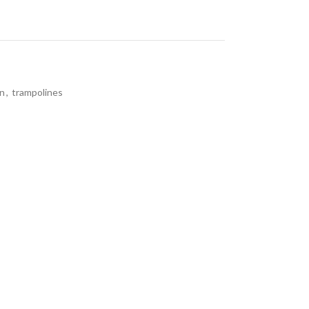
in
,
trampolines