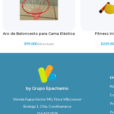
Aro de Baloncesto para Cama Elástica
Fitness In
$
99.000
$
229.00
IVA Incluido
E
No
by Grupo Epachamo
Co
Vereda Fagua Sector MG, Finca Villa Leonor
Pr
Bodega 1. Chía, Cundinamarca
Pr
316 4312974