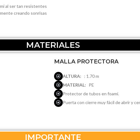
mi al ser tan resistentes
damente creando sonrisas
MATERIALES
MALLA PROTECTORA
ALTURA:
: 1.70 m
MATERIAL:
PE
Protector de tubos en foami.
Puerta con cierre muy fácil de abrir y cer
IMPORTANTE