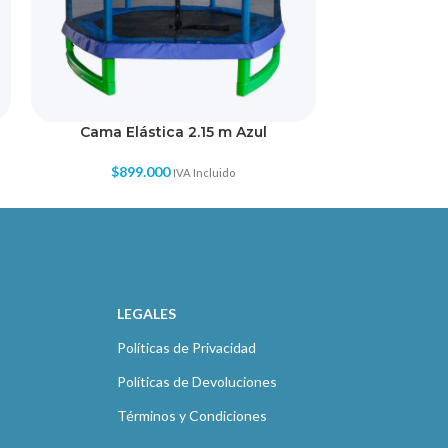
Cama Elástica 2.15 m Azul
Remo Inf
$
899.000
$
349
IVA Incluido
LEGALES
Políticas de Privacidad
Políticas de Devoluciones
Términos y Condiciones