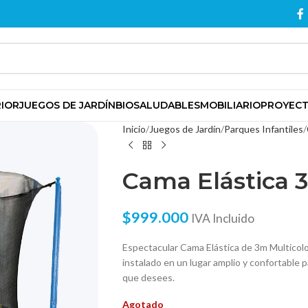
RIOR
JUEGOS DE JARDÍN
BIOSALUDABLES
MOBILIARIO
PROYEC
Inicio
Juegos de Jardín
Parques Infantiles
Cama Elástica 3
$
999.000
IVA Incluido
Espectacular Cama Elástica de 3m Multicolor
instalado en un lugar amplio y confortable 
que desees.
Agotado