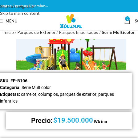
Juntos Creamos Diversión...
Skip to navigation
Skip to main content
0
MENU
$
Inicio
Parques de Exterior
Parques Importados
Serie Multicolor
SKU:
EP-B106
Categoría:
Serie Multicolor
Etiquetas:
camelot
,
columpios
,
parques de exterior
,
parques
infantiles
$
19.500.000
Precio:
IVA inc