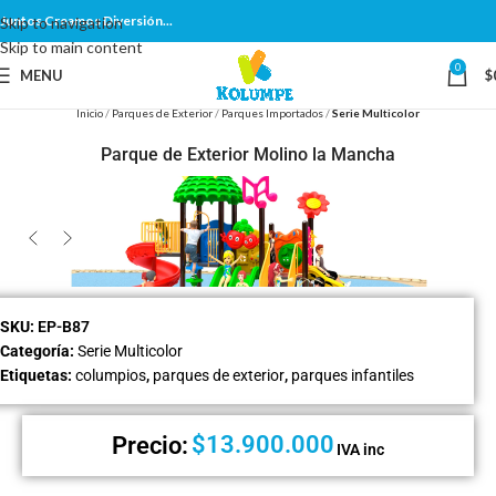
Juntos Creamos Diversión...
Skip to navigation
Skip to main content
0
MENU
$
Inicio
Parques de Exterior
Parques Importados
Serie Multicolor
Parque de Exterior Molino la Mancha
SKU:
EP-B87
Categoría:
Serie Multicolor
Etiquetas:
columpios
,
parques de exterior
,
parques infantiles
$
13.900.000
Precio:
IVA inc