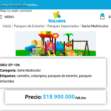
Juntos Creamos Diversión...
Skip to navigation
Skip to main content
0
MENU
$
Inicio
Parques de Exterior
Parques Importados
Serie Multicolor
SKU:
EP-106
Categoría:
Serie Multicolor
Etiquetas:
camelot
,
columpios
,
parques de exterior
,
parques
infantiles
$
18.900.000
Precio:
IVA inc